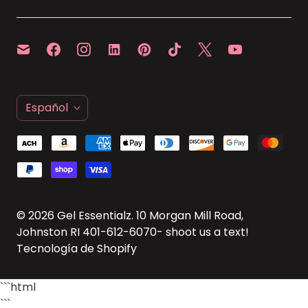
I
Español
D
I
O
M
A
© 2026
Gel Essentialz
. 10 Morgan Mill Road,
Johnston RI 401-612-6070- shoot us a text!
Tecnología de Shopify
```html
```