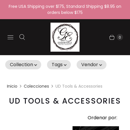
Free USA Shipping over $175, Standard Shipping $8.95 on
orders below $175
0
Collection
Tags
Vendor
Inicio
Colecciones
UD Tools & Accessories
UD TOOLS & ACCESSORIES
Ordenar por: